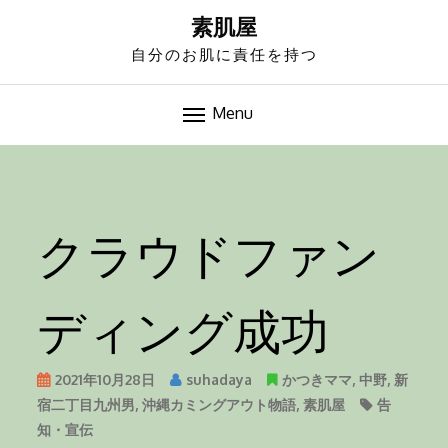
S
素肌屋
k
自分のお肌に責任を持つ
i
p
t
Menu
o
-->
c
o
n
クラウドファン
t
e
n
ディング成功
t
2021年10月28日
suhadaya
かつきママ
,
中野
,
新
宿二丁目九州男
,
沖縄カミングアウト物語
,
素肌屋
告
知・宣伝