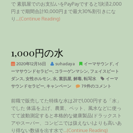
で 素肌屋でのお支払いをPayPayですると1決済2,000
円まで期間合計10,000円まで最大30%割引きにな
り
…(Continue Reading)
1,000円の水
2020年12月16日
suhadaya
イーマサウンド
,
イ
ーマサウンドセラピー
,
コラーゲンマシン
,
フェイスビート
ダンス
,
女性ホルモン
,
水
,
素肌屋
,
解毒
,
転写水
イーマ
1
サウンドセラピー
,
キャンペーン
79件のコメント
,
0
前職で販売してた特殊な水は2ℓで1,000円する「水」
0
でした 体温を上げ、農業、ペット、風水などに使っ
0
てて波動測定すると本格的な健康製品(ドラックスト
円
アやスーパー、コンビニでは扱えない)よりも高いあ
の
り得ない数値を出す水で
…(Continue Reading)
水