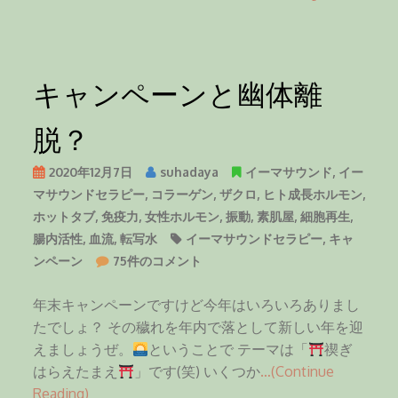
へ
の
キャンペーンと幽体離
脱？
2020年12月7日
suhadaya
イーマサウンド
,
イー
マサウンドセラピー
,
コラーゲン
,
ザクロ
,
ヒト成長ホルモン
,
ホットタブ
,
免疫力
,
女性ホルモン
,
振動
,
素肌屋
,
細胞再生
,
腸内活性
,
血流
,
転写水
イーマサウンドセラピー
,
キャ
キ
ンペーン
75件のコメント
ャ
ン
年末キャンペーンですけど今年はいろいろありまし
ペ
たでしょ？ その穢れを年内で落として新しい年を迎
ー
えましょうぜ。
ということで テーマは「
禊ぎ
ン
はらえたまえ
」です(笑) いくつか
…(Continue
と
Reading)
幽