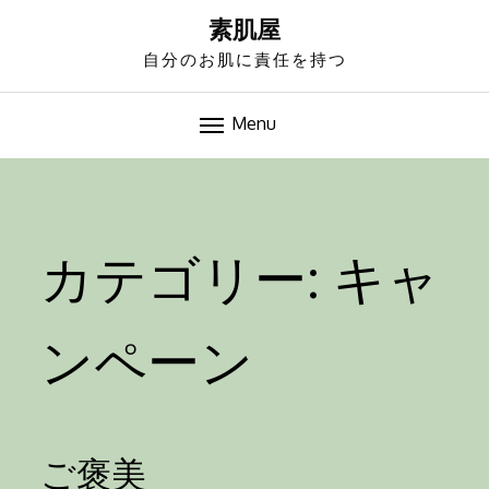
S
素肌屋
k
自分のお肌に責任を持つ
i
p
t
Menu
o
-->
c
o
n
カテゴリー:
キャ
t
e
n
ンペーン
t
ご褒美