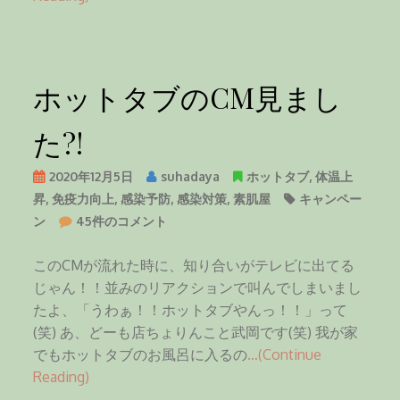
体
離
脱
？
ホットタブのCM見まし
へ
の
た?!
2020年12月5日
suhadaya
ホットタブ
,
体温上
昇
,
免疫力向上
,
感染予防
,
感染対策
,
素肌屋
キャンペー
ホ
ン
45件のコメント
ッ
ト
このCMが流れた時に、知り合いがテレビに出てる
タ
じゃん！！並みのリアクションで叫んでしまいまし
ブ
たよ、「うわぁ！！ホットタブやんっ！！」って
の
(笑) あ、どーも店ちょりんこと武岡です(笑) 我が家
C
でもホットタブのお風呂に入るの
…(Continue
M
Reading)
見
ま