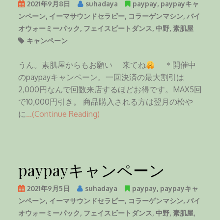
2021年9月8日
suhadaya
paypay
,
paypayキャ
ンペーン
,
イーマサウンドセラピー
,
コラーゲンマシン
,
バイ
オウォーミーパック
,
フェイスビートダンス
,
中野
,
素肌屋
キャンペーン
うん。素肌屋からもお願い 来てね
＊開催中
のpaypayキャンペーン。一回決済の最大割引は
2,000円なんで回数来店するほどお得です。MAX5回
で10,000円引き。 商品購入される方は翌月の松や
に
…(Continue Reading)
paypayキャンペーン
2021年9月5日
suhadaya
paypay
,
paypayキャ
ンペーン
,
イーマサウンドセラピー
,
コラーゲンマシン
,
バイ
オウォーミーパック
,
フェイスビートダンス
,
中野
,
素肌屋
,