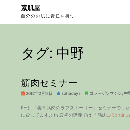
S
素肌屋
k
自分のお肌に責任を持つ
i
p
t
o
タグ:
中野
c
o
n
t
e
筋肉セミナー
n
t
2018年2月12日
suhadaya
コラーゲンマシン
,
中
11日は「美と筋肉のラブストーリー」セミナーでした
に殴ってますよね 最初の講義では 「筋肉
…(Continue