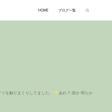
HOME
ブログ一覧
りケツを触りまくりしてました。
あれ？ 誰か 明らか