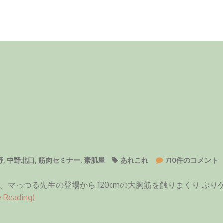
筋
野
,
中野北口
,
筋肉セミナー
,
素肌屋
あれこれ
710件のコメント
肉
セ
。マっつる先生の登場から 120cmの大胸筋を触りまくり ぷ
ミ
 Reading)
ナ
ー