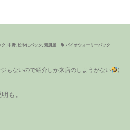
ック
,
中野
,
松やにパック
,
素肌屋
バイオウォーミーパック
ページもないので紹介しか来店のしようがない
)
説明も。