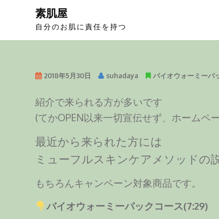
S
素肌屋
k
自分のお肌に責任を持つ
i
p
t
o
2018年5月30日
suhadaya
バイオウォーミーパ
c
o
紹介で来られる方が多いです
n
t
(てかOPEN以来一切宣伝せず、ホーム
e
最近から来られた方には
n
t
ミューフルスキンケアメソッドの
もちろんキャンペーン対象商品です。
バイオウォーミーパックコース(7:29)