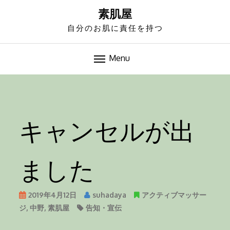
S
素肌屋
k
自分のお肌に責任を持つ
i
p
t
Menu
o
-->
c
o
n
キャンセルが出
t
e
n
ました
t
2019年4月12日
suhadaya
アクティブマッサー
ジ
,
中野
,
素肌屋
告知・宣伝