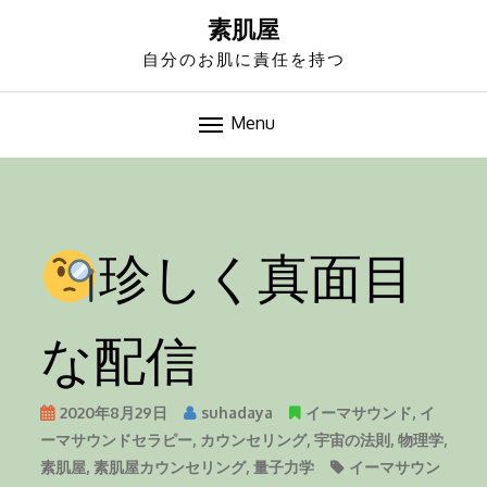
S
素肌屋
k
自分のお肌に責任を持つ
i
p
t
Menu
o
-->
c
o
n
珍しく真面目
t
e
n
な配信
t
2020年8月29日
suhadaya
イーマサウンド
,
イ
ーマサウンドセラピー
,
カウンセリング
,
宇宙の法則
,
物理学
,
素肌屋
,
素肌屋カウンセリング
,
量子力学
イーマサウン