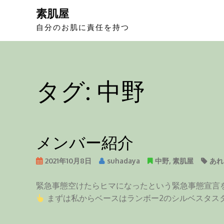
S
素肌屋
k
自分のお肌に責任を持つ
i
p
t
o
タグ:
中野
c
o
n
t
e
メンバー紹介
n
t
2021年10月8日
suhadaya
中野
,
素肌屋
あれ
緊急事態空けたらヒマになったという緊急事態宣言
まずは私からベースはランボー2のシルベスタス