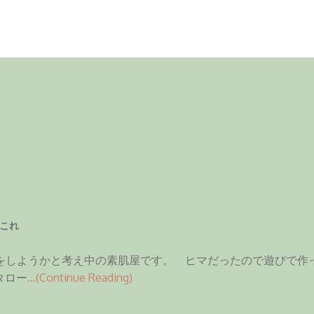
これ
をしようかと考え中の素肌屋です。 ヒマだったので遊びで作
タロー
…(Continue Reading)