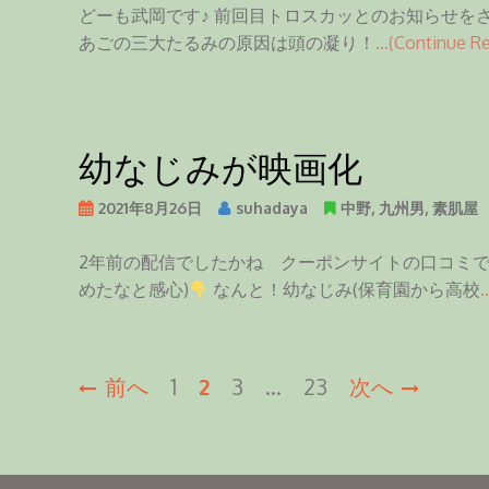
どーも武岡です♪ 前回目トロスカッとのお知らせを
あごの三大たるみの原因は頭の凝り！
…(Continue Re
幼なじみが映画化
2021年8月26日
suhadaya
中野
,
九州男
,
素肌屋
2年前の配信でしたかね クーポンサイトの口コミで
めたなと感心)
なんと！幼なじみ(保育園から高校
投
前へ
1
2
3
…
23
次へ
稿