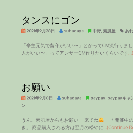
タンスにゴン
2021年9月28日
suhadaya
中野
,
素肌屋
あ
「亭主元気で留守がいい〜」とかってCM流行りまし
人がいい〜」ってアンサーCM作りたいくらいです
…(
お願い
2021年9月8日
suhadaya
paypay
,
paypayキ
ン
うん。素肌屋からもお願い 来てね
＊開催中のpa
き。 商品購入される方は翌月の松やに
…(Continue R