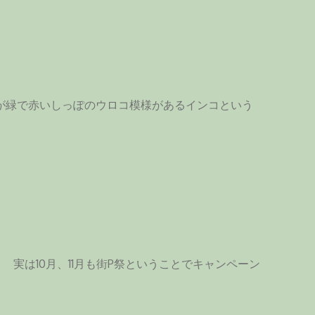
ぺが緑で赤いしっぽのウロコ模様があるインコという
。 実は10月、11月も街P祭ということでキャンペーン