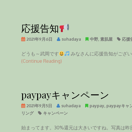
応援告知
2021年9月6日
suhadaya
中野
,
素肌屋
応援
どうも～武岡です
みなさんに応援告知がござい
(Continue Reading)
paypayキャンペーン
2021年9月5日
suhadaya
paypay
,
paypayキ
リング
キャンペーン
始まってます。30%還元は大きいですね。写真は昨日ご