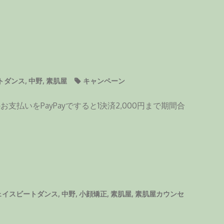
トダンス
,
中野
,
素肌屋
キャンペーン
支払いをPayPayですると1決済2,000円まで期間合
ェイスビートダンス
,
中野
,
小顔矯正
,
素肌屋
,
素肌屋カウンセ