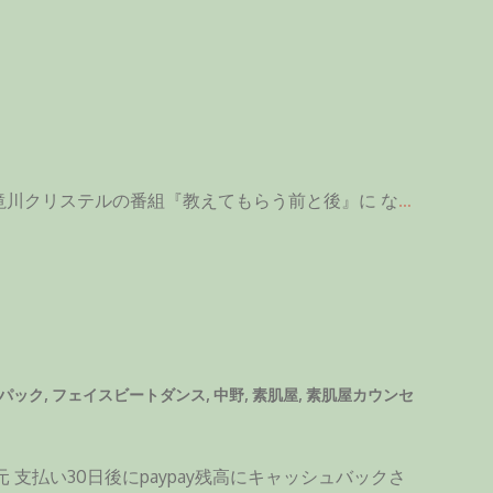
滝川クリステルの番組『教えてもらう前と後』に な
…
パック
,
フェイスビートダンス
,
中野
,
素肌屋
,
素肌屋カウンセ
 支払い30日後にpaypay残高にキャッシュバックさ