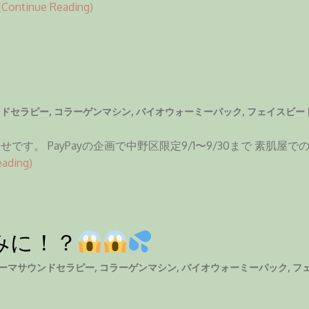
(Continue Reading)
ンドセラピー
,
コラーゲンマシン
,
バイオウォーミーパック
,
フェイスビー
 PayPayの企画で中野区限定9/1〜9/30まで 素肌屋でのお
ading)
みに！？
ーマサウンドセラピー
,
コラーゲンマシン
,
バイオウォーミーパック
,
フ